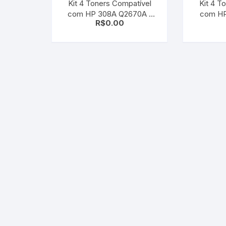
Kit 4 Toners Compatível
Kit 4 T
com HP 308A Q2670A |
com HP 125
R$
0.00
Q2671A | Q2672A |
CB54
Q2673A | CMYK | 3500 |
CB543A |
3550
CM1