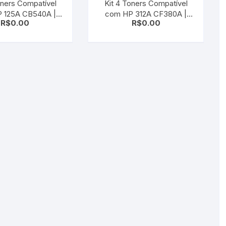
oners Compatível
Kit 4 Toners Compatível
A CB540A |
com HP 312A CF380A |
R$
0.00
R$
0.00
1A | CB542A |
CF381A | CF382A |
 CMYK | CP1215 |
CF383A | CMYK | M476
312 | CP1515