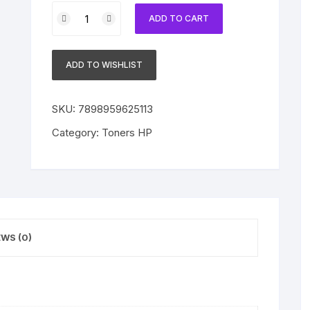
Toner
ADD TO CART
Compatível
com
HP
ADD TO WISHLIST
124A
Q6003A
Magenta
SKU:
7898959625113
|
Category:
Toners HP
2600N
|
CM1015
|
CM1017
quantity
EWS (0)