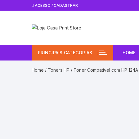
Pular
ACESSO / CADASTRAR
para
o
conteúdo
PRINCIPAIS CATEGORIAS
HOME
Home
/
Toners HP
/ Toner Compatível com HP 124A