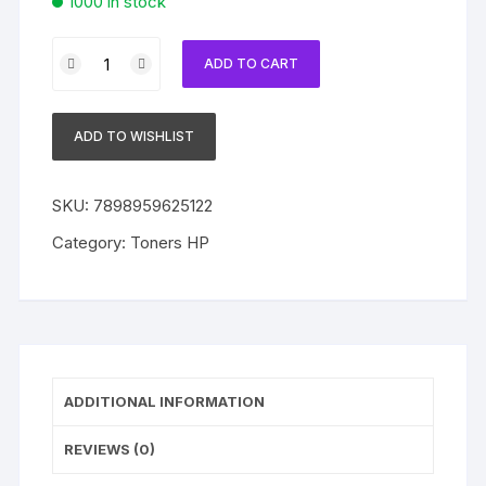
1000 in stock
Toner
ADD TO CART
Compatível
com
HP
ADD TO WISHLIST
126A
CE313A
Magenta
SKU:
7898959625122
quantity
Category:
Toners HP
ADDITIONAL INFORMATION
REVIEWS (0)