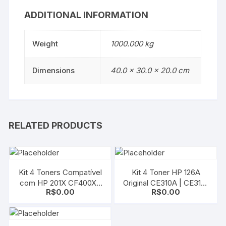
ADDITIONAL INFORMATION
Weight
1000.000 kg
Dimensions
40.0 × 30.0 × 20.0 cm
RELATED PRODUCTS
Kit 4 Toners Compatível
Kit 4 Toner HP 126A
com HP 201X CF400X |
Original CE310A | CE311A
R$
0.00
R$
0.00
CF401X | CF402X |
| CE312A | CE313A |
CF403X | M252 | M277
CMYK | CP1025 | M175 |
M275