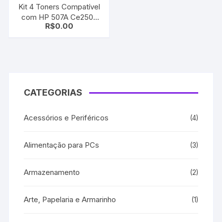
Kit 4 Toners Compatível
com HP 507A Ce250a
R$
0.00
CE400A | CE401A |
CE402A | CE403A |
CMYK | M551 | M570 |
M575
CATEGORIAS
Acessórios e Periféricos
(4)
Alimentação para PCs
(3)
Armazenamento
(2)
Arte, Papelaria e Armarinho
(1)