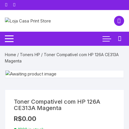
Pular
para
o
conteúdo
Home
/
Toners HP
/ Toner Compatível com HP 126A CE313A
Magenta
Toner Compatível com HP 126A
CE313A Magenta
R$
0.00