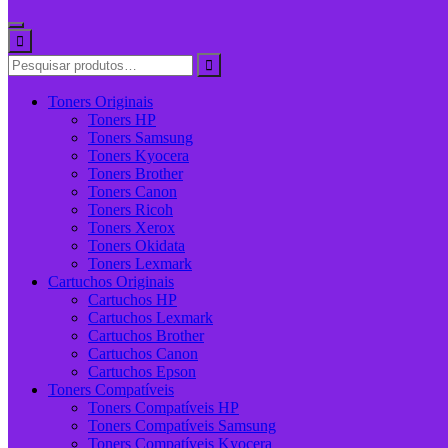
Toners Originais
Toners HP
Toners Samsung
Toners Kyocera
Toners Brother
Toners Canon
Toners Ricoh
Toners Xerox
Toners Okidata
Toners Lexmark
Cartuchos Originais
Cartuchos HP
Cartuchos Lexmark
Cartuchos Brother
Cartuchos Canon
Cartuchos Epson
Toners Compatíveis
Toners Compatíveis HP
Toners Compatíveis Samsung
Toners Compatíveis Kyocera