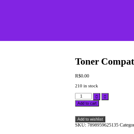
Toner Compat
R$
0.00
210 in stock
Toner
Compatível
Add to cart
com
HP
13A
Add to wishlist
Q2613A
SKU:
7898959625135
Catego
Black
quantity