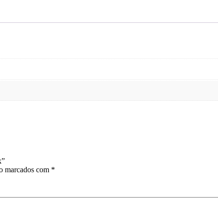
k”
ão marcados com
*