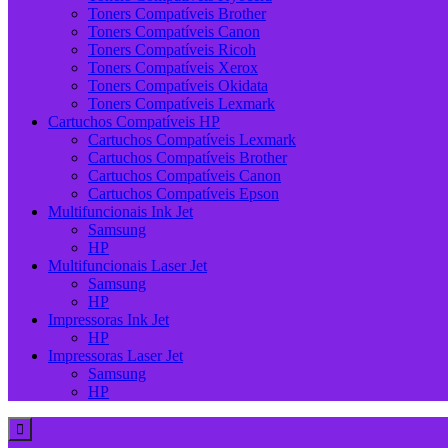
Toners Compatíveis Brother
Toners Compatíveis Canon
Toners Compatíveis Ricoh
Toners Compatíveis Xerox
Toners Compatíveis Okidata
Toners Compatíveis Lexmark
Cartuchos Compatíveis HP
Cartuchos Compatíveis Lexmark
Cartuchos Compatíveis Brother
Cartuchos Compatíveis Canon
Cartuchos Compatíveis Epson
Multifuncionais Ink Jet
Samsung
HP
Multifuncionais Laser Jet
Samsung
HP
Impressoras Ink Jet
HP
Impressoras Laser Jet
Samsung
HP