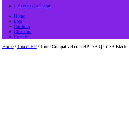
Acesso / cadastrar
Home
Loja
Carrinho
Checkout
Contato
Home
/
Toners HP
/ Toner Compatível com HP 13A Q2613A Black