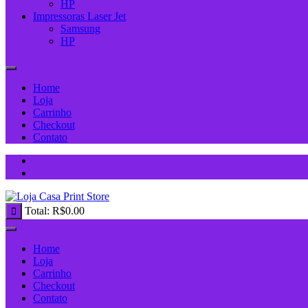
HP
Impressoras Laser Jet
Samsung
HP
Home
Loja
Carrinho
Checkout
Contato
Total:
R$
0.00
Home
Loja
Carrinho
Checkout
Contato