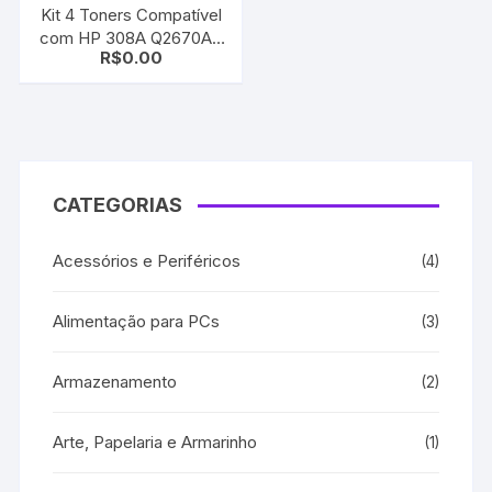
Kit 4 Toners Compatível
com HP 308A Q2670A |
R$
0.00
Q2671A | Q2672A |
Q2673A | CMYK | 3500 |
3550
CATEGORIAS
Acessórios e Periféricos
(4)
Alimentação para PCs
(3)
Armazenamento
(2)
Arte, Papelaria e Armarinho
(1)