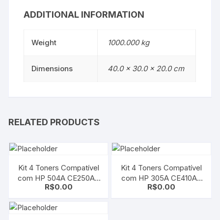
ADDITIONAL INFORMATION
Weight
1000.000 kg
Dimensions
40.0 × 30.0 × 20.0 cm
RELATED PRODUCTS
Kit 4 Toners Compatível
Kit 4 Toners Compatível
com HP 504A CE250A |
com HP 305A CE410A |
R$
0.00
R$
0.00
CE251A | CE252A |
CE411A | CE412A |
CE253A | CMYK |
CE413A CMYK M451 |
CM3530 | CP3525
M351 | M475 | M375