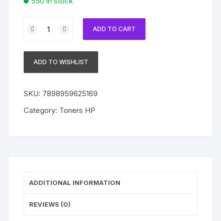
550 in stock
Toner
ADD TO CART
Compatível
com
HP
ADD TO WISHLIST
410A
CF410A
Black
SKU:
7898959625169
|
Category:
Toners HP
M452
|
M477
quantity
ADDITIONAL INFORMATION
REVIEWS (0)