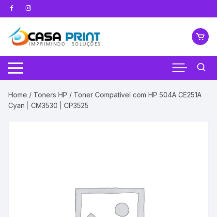
Pular
para
o
conteúdo
Home
/
Toners HP
/ Toner Compatível com HP 504A CE251A
Cyan | CM3530 | CP3525