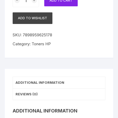
ADD TO CART
Compatível
com
HP
ADD TO WISHLIST
504A
CE251A
Cyan
SKU:
7898959625178
|
Category:
Toners HP
CM3530
|
CP3525
quantity
ADDITIONAL INFORMATION
REVIEWS (0)
ADDITIONAL INFORMATION