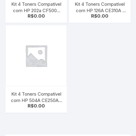
Kit 4 Toners Compatível
Kit 4 Toners Compatível
com HP 202a CF500a
com HP 126A CE310A |
R$
0.00
R$
0.00
cf501a cf502a cf503A |
CE311A | CE312A |
M254 M281 M281FDW
CE313A | CMYK |
M254DW
CP1025 | M175 | M275
Kit 4 Toners Compatível
com HP 504A CE250A |
R$
0.00
CE251A | CE252A |
CE253A | CMYK |
CM3530 | CP3525