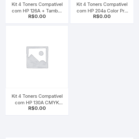
Kit 4 Toners Compatível
Kit 4 Toners Compatível
com HP 126A + Tambor
com HP 204a Color Pro
R$
0.00
R$
0.00
HP 126A CE310A | 11A |
M180 M154a M181 –
12A | 13A + CE314A
Cf510a CF511a CF512a
CP1025 | M175 | M275
CF513a
Kit 4 Toners Compatível
com HP 130A CMYK
R$
0.00
CF350A CF351A
CF352A CF353A