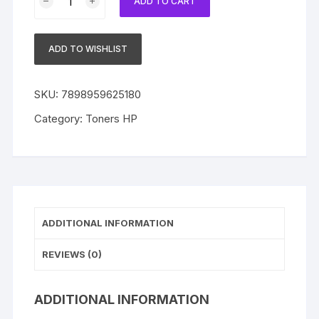
ADD TO CART
Compatível
com
HP
ADD TO WISHLIST
504A
CE253A
|
SKU:
7898959625180
CE403A
Category:
Toners HP
Magenta
quantity
ADDITIONAL INFORMATION
REVIEWS (0)
ADDITIONAL INFORMATION