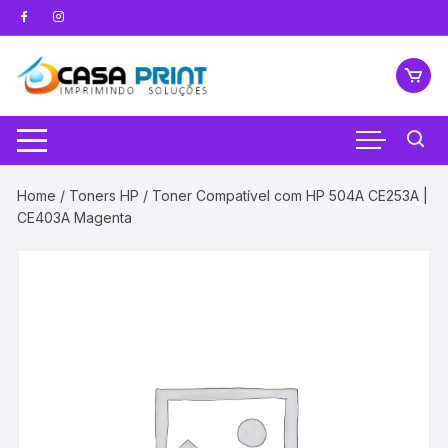
Pular
para
o
conteúdo
Home
/
Toners HP
/ Toner Compatível com HP 504A CE253A |
CE403A Magenta