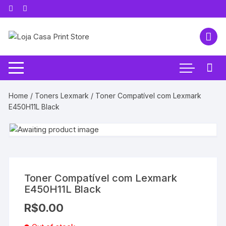
Pular
para
o
conteúdo
Home
/
Toners Lexmark
/ Toner Compatível com Lexmark
E450H11L Black
Toner Compatível com Lexmark
E450H11L Black
R$
0.00