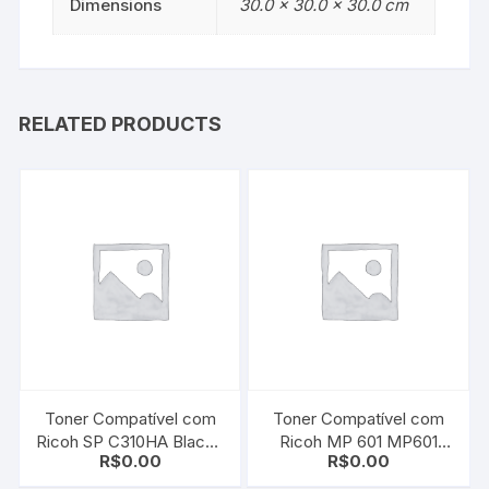
Dimensions
30.0 × 30.0 × 30.0 cm
RELATED PRODUCTS
Toner Compatível com
Toner Compatível com
Ricoh SP C310HA Black |
Ricoh MP 601 MP601
R$
0.00
R$
0.00
406475 Afício C242DN |
Black MP 501SPF | MP
C312DN
601SPF | 407823