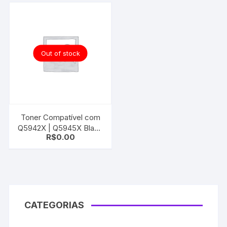
Out of stock
Toner Compatível com
Q5942X | Q5945X Black
R$
0.00
| Universal
CATEGORIAS