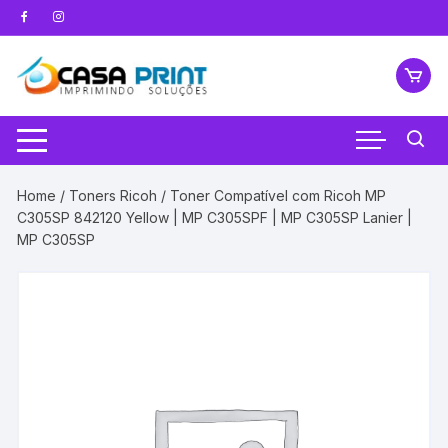
Pular
para
o
conteúdo
Home
/
Toners Ricoh
/ Toner Compatível com Ricoh MP
C305SP 842120 Yellow | MP C305SPF | MP C305SP Lanier |
MP C305SP