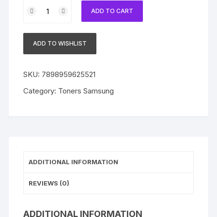
Toner
ADD TO CART
Compatível
com
Samsung
ADD TO WISHLIST
CLT-
C504S
Cyan
SKU:
7898959625521
|
Category:
Toners Samsung
CLP-
415
|
CLX-
4195
|
ADDITIONAL INFORMATION
C1860
|
REVIEWS (0)
C1404
quantity
ADDITIONAL INFORMATION