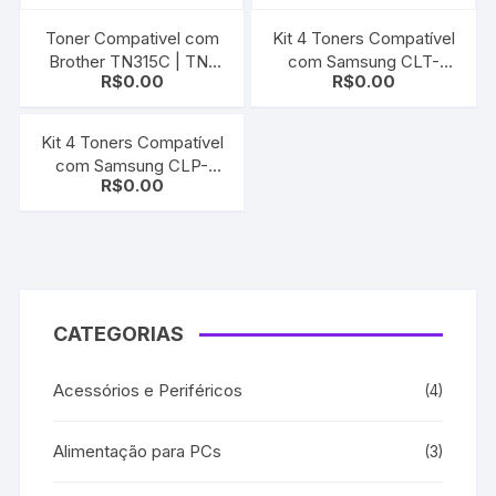
Toner Compativel com
Kit 4 Toners Compatível
Brother TN315C | TN-
com Samsung CLT-
R$
0.00
R$
0.00
315C Cyan HL-4150 |
504S CMYK | CLP-415 |
MFC-9460 | HL-4570 |
CLX-4195 | C1860 |
MFC-9560
C1404
Kit 4 Toners Compatível
com Samsung CLP-
R$
0.00
300A
CATEGORIAS
Acessórios e Periféricos
(4)
Alimentação para PCs
(3)