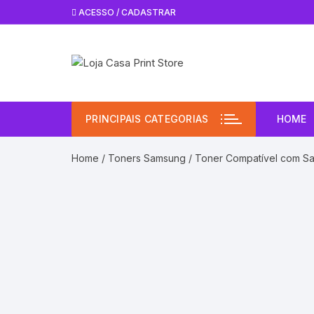
Pular
ACESSO / CADASTRAR
para
o
conteúdo
PRINCIPAIS CATEGORIAS
HOME
Home
/
Toners Samsung
/ Toner Compatível com S