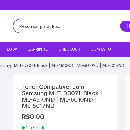
LOJA
CARRINHO
CHECKOUT
CONTATO
amsung MLT-D307L Black | ML-4510ND | ML-5010ND | ML-5017ND
Toner Compatível com
Samsung MLT-D307L Black |
ML-4510ND | ML-5010ND |
ML-5017ND
R$
0.00
1 in stock