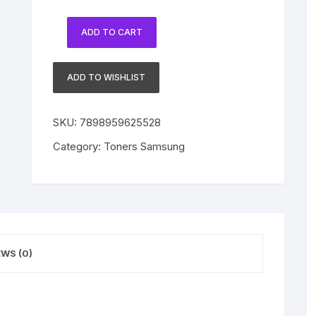
ADD TO CART
Toner
Compatível
com
ADD TO WISHLIST
Samsung
MLT-
SKU:
7898959625528
D307L
Black
Category:
Toners Samsung
|
ML-
4510ND
|
ML-
5010ND
EWS (0)
|
ML-
5017ND
quantity