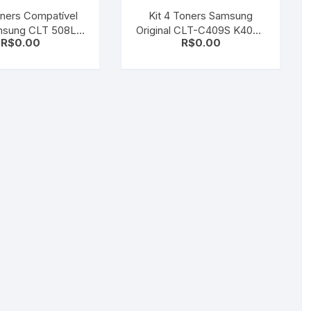
oners Compatível
Kit 4 Toners Samsung
sung CLT 508L |
Original CLT-C409S K409S
R$
0.00
R$
0.00
0ND CLX6220FX
– M409S Y409S CLP-315 |
0N CLX-6250F
CLX-3170 | CLX-3175