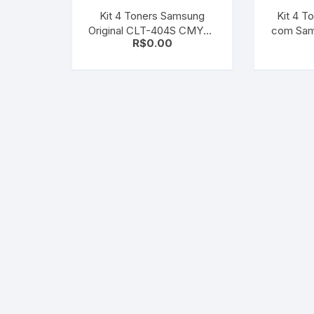
Kit 4 Toners Samsung
Kit 4 T
Original CLT-404S CMYK |
com Sam
R$
0.00
SL-C430 C480 C430W
CLP-67
C480W
CLP67