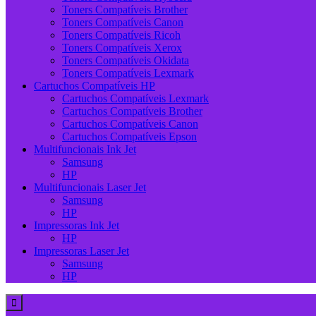
Toners Compatíveis Brother
Toners Compatíveis Canon
Toners Compatíveis Ricoh
Toners Compatíveis Xerox
Toners Compatíveis Okidata
Toners Compatíveis Lexmark
Cartuchos Compatíveis HP
Cartuchos Compatíveis Lexmark
Cartuchos Compatíveis Brother
Cartuchos Compatíveis Canon
Cartuchos Compatíveis Epson
Multifuncionais Ink Jet
Samsung
HP
Multifuncionais Laser Jet
Samsung
HP
Impressoras Ink Jet
HP
Impressoras Laser Jet
Samsung
HP