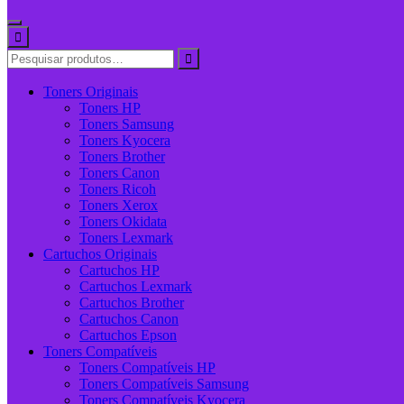
Toners Originais
Toners HP
Toners Samsung
Toners Kyocera
Toners Brother
Toners Canon
Toners Ricoh
Toners Xerox
Toners Okidata
Toners Lexmark
Cartuchos Originais
Cartuchos HP
Cartuchos Lexmark
Cartuchos Brother
Cartuchos Canon
Cartuchos Epson
Toners Compatíveis
Toners Compatíveis HP
Toners Compatíveis Samsung
Toners Compatíveis Kyocera