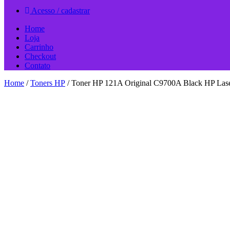
Acesso / cadastrar
Home
Loja
Carrinho
Checkout
Contato
Home
/
Toners HP
/ Toner HP 121A Original C9700A Black HP Laser