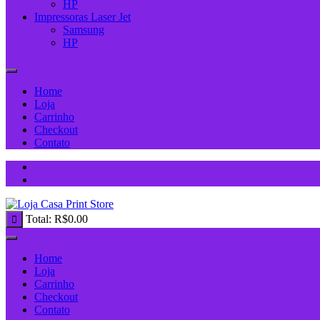
HP
Impressoras Laser Jet
Samsung
HP
Home
Loja
Carrinho
Checkout
Contato
Total:
R$
0.00
Home
Loja
Carrinho
Checkout
Contato