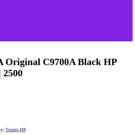
A Original C9700A Black HP
| 2500
ry:
Toners HP