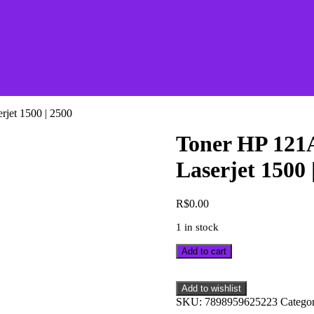
jet 1500 | 2500
Toner HP 121
Laserjet 1500 
R$
0.00
1 in stock
Toner
Add to cart
HP
121A
Original
Add to wishlist
C9700A
SKU:
7898959625223
Catego
Black