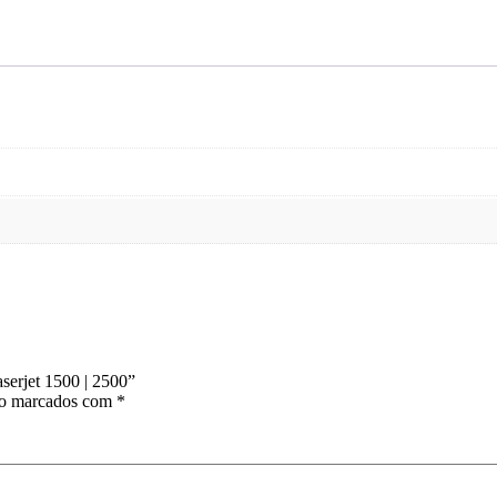
HP
Laserjet
1500
|
2500
quantity
serjet 1500 | 2500”
ão marcados com
*