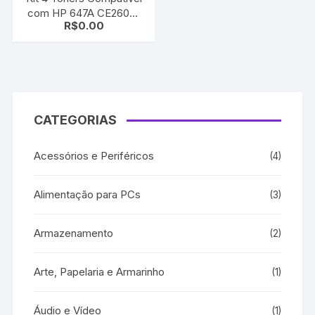
com HP 647A CE260A|
R$
0.00
CE261A | CE262A |
CE263A | CP4025 |
CP4025N
CATEGORIAS
Acessórios e Periféricos
(4)
Alimentação para PCs
(3)
Armazenamento
(2)
Arte, Papelaria e Armarinho
(1)
Áudio e Vídeo
(1)