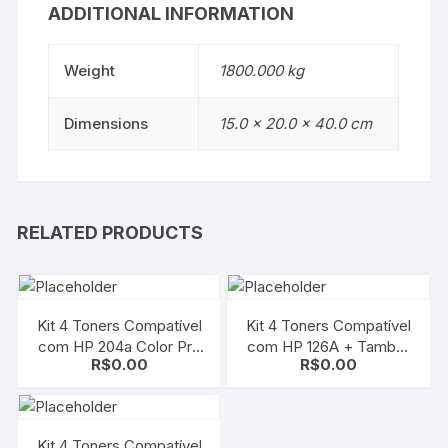
ADDITIONAL INFORMATION
Weight
1800.000 kg
Dimensions
15.0 × 20.0 × 40.0 cm
RELATED PRODUCTS
Kit 4 Toners Compatível
Kit 4 Toners Compatível
com HP 204a Color Pro
com HP 126A + Tambor
R$
0.00
R$
0.00
M180 M154a M181 –
HP 126A CE310A | 11A |
Cf510a CF511a CF512a
12A | 13A + CE314A
CF513a
CP1025 | M175 | M275
Kit 4 Toners Compatível