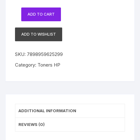
ADD TO CART
Toner
HP
648A
ADD TO WISHLIST
Original
CE263A
SKU:
7898959625299
Magenta
|
Category:
Toners HP
CP4025
|
CM4540
quantity
ADDITIONAL INFORMATION
REVIEWS (0)