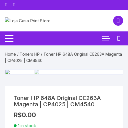
Pular
para
o
conteúdo
Home
/
Toners HP
/ Toner HP 648A Original CE263A Magenta
| CP4025 | CM4540
Toner HP 648A Original CE263A
Magenta | CP4025 | CM4540
R$
0.00
1 in stock