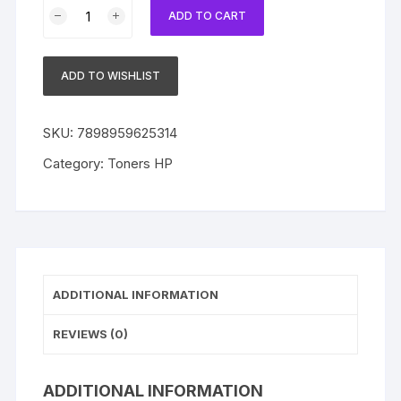
Toner
ADD TO CART
HP
Original
W9061MC
ADD TO WISHLIST
Cyan
|
E55040
SKU:
7898959625314
/
Category:
Toners HP
55040
/
E57540
/
57540
quantity
ADDITIONAL INFORMATION
REVIEWS (0)
ADDITIONAL INFORMATION