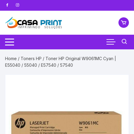
Pular
para
o
conteúdo
Home
/
Toners HP
/ Toner HP Original W9061MC Cyan |
E55040 / 55040 / E57540 / 57540