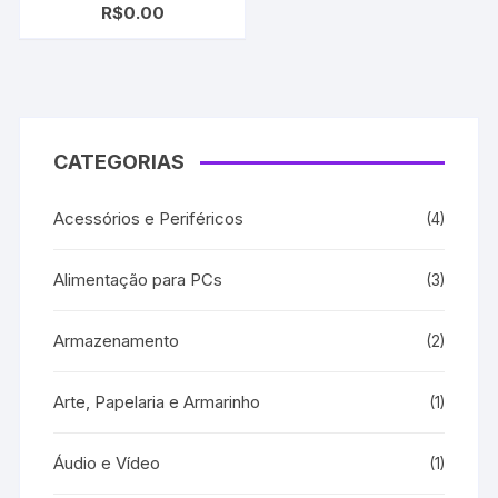
R$
0.00
cf381a cf382a cf383a
CC530A | CC531A |
CC532A | CC533A |
CMYK
CATEGORIAS
Acessórios e Periféricos
(4)
Alimentação para PCs
(3)
Armazenamento
(2)
Arte, Papelaria e Armarinho
(1)
Áudio e Vídeo
(1)