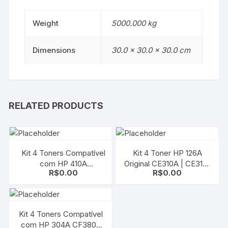
Weight
5000.000 kg
Dimensions
30.0 × 30.0 × 30.0 cm
RELATED PRODUCTS
Kit 4 Toners Compatível
Kit 4 Toner HP 126A
com HP 410A
Original CE310A | CE311A
R$
0.00
R$
0.00
CF410|CF411|CF412|CF413
| CE312A | CE313A |
| M452 | M477
CMYK | CP1025 | M175 |
M275
Kit 4 Toners Compatível
com HP 304A CF380a