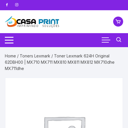
Pular
para
o
conteúdo
Home
/
Toners Lexmark
/ Toner Lexmark 624H Original
62DBH00 | MX710 MX711 MX810 MX811 MX812 MX710dhe
MX711dhe