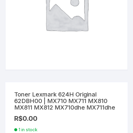
Toner Lexmark 624H Original
62DBH00 | MX710 MX711 MX810
MX811 MX812 MX710dhe MX711dhe
R$
0.00
1 in stock