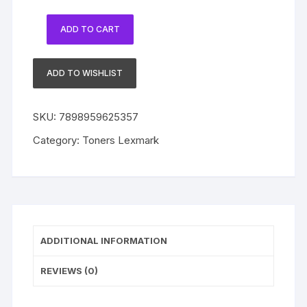
ADD TO CART
Toner
Lexmark
624H
ADD TO WISHLIST
Original
62DBH00
SKU:
7898959625357
|
MX710
Category:
Toners Lexmark
MX711
MX810
MX811
MX812
MX710dhe
MX711dhe
ADDITIONAL INFORMATION
quantity
REVIEWS (0)