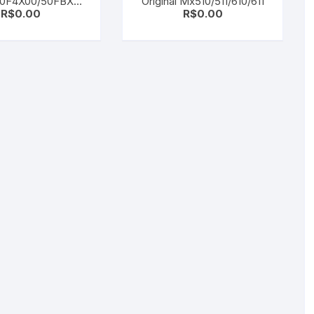
 50F4X00/50FBX00
Original Mx510/511/610/611
R$
0.00
R$
0.00
Black