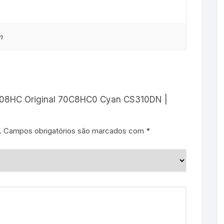
m
k 708HC Original 70C8HC0 Cyan CS310DN |
.
Campos obrigatórios são marcados com
*