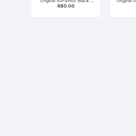
Original 50F4H00 Black |
Original
R$
0.00
MS610de | MS310dn |
MS312dn | MS415dn