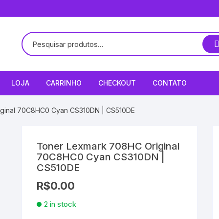
LOJA
CARRINHO
CHECKOUT
CONTATO
iginal 70C8HC0 Cyan CS310DN | CS510DE
Toner Lexmark 708HC Original
70C8HC0 Cyan CS310DN |
CS510DE
R$
0.00
2 in stock