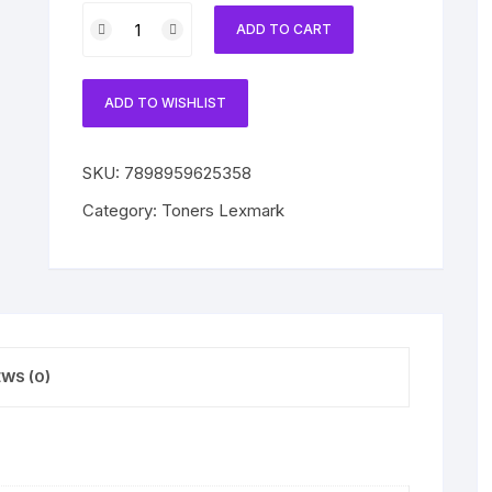
Toner
ADD TO CART
Lexmark
708HC
Original
ADD TO WISHLIST
70C8HC0
Cyan
CS310DN
SKU:
7898959625358
|
Category:
Toners Lexmark
CS510DE
quantity
EWS (0)