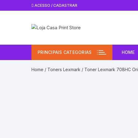
Pular
ACESSO / CADASTRAR
para
o
conteúdo
PRINCIPAIS CATEGORIAS
HOME
Home
/
Toners Lexmark
/ Toner Lexmark 708HC Or