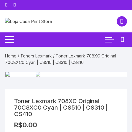
Pular
para
o
conteúdo
Home
/
Toners Lexmark
/ Toner Lexmark 708XC Original
70C8XC0 Cyan | CS510 | CS310 | CS410
Toner Lexmark 708XC Original
70C8XC0 Cyan | CS510 | CS310 |
CS410
R$
0.00