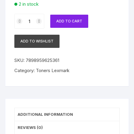
2 in stock
Toner
ADD TO CART
Lexmark
708XC
Original
ADD TO WISHLIST
70C8XC0
Cyan
|
SKU:
7898959625361
CS510
Category:
Toners Lexmark
|
CS310
|
CS410
quantity
ADDITIONAL INFORMATION
REVIEWS (0)