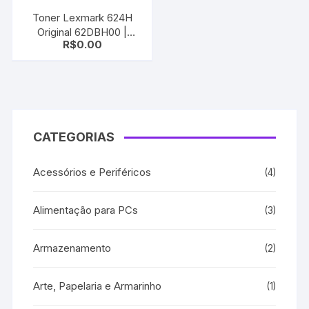
Toner Lexmark 624H
Original 62DBH00 |
R$
0.00
MX710 MX711 MX810
MX811 MX812 MX710dhe
MX711dhe
CATEGORIAS
Acessórios e Periféricos
(4)
Alimentação para PCs
(3)
Armazenamento
(2)
Arte, Papelaria e Armarinho
(1)