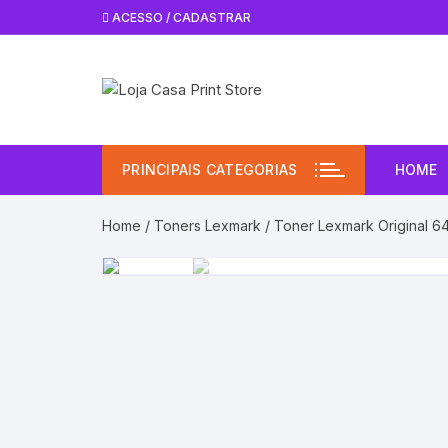
Pular
ACESSO / CADASTRAR
para
o
conteúdo
PRINCIPAIS CATEGORIAS
HOME
Home
/
Toners Lexmark
/ Toner Lexmark Original 