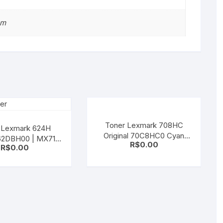
cm
Toner Lexmark 708HC
 Lexmark 624H
Original 70C8HC0 Cyan
 62DBH00 | MX710
R$
0.00
CS310DN | CS510DE
R$
0.00
 MX810 MX811
12 MX710dhe
MX711dhe