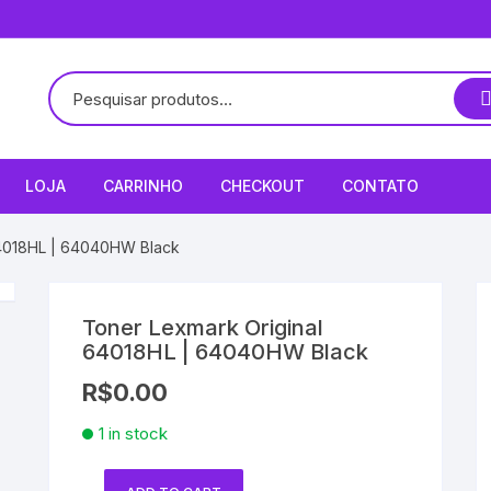
LOJA
CARRINHO
CHECKOUT
CONTATO
64018HL | 64040HW Black
Toner Lexmark Original
64018HL | 64040HW Black
R$
0.00
1 in stock