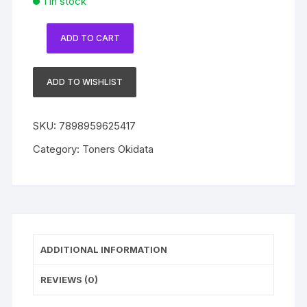
1 in stock
ADD TO CART
Toner
Okidata
Original
ADD TO WISHLIST
41963003
Cyan
SKU:
7898959625417
C7100/7300/C7500/C7350
quantity
Category:
Toners Okidata
ADDITIONAL INFORMATION
REVIEWS (0)