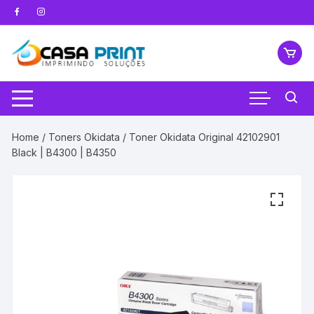
Pular
para
o
conteúdo
Home
/
Toners Okidata
/ Toner Okidata Original 42102901
Black | B4300 | B4350