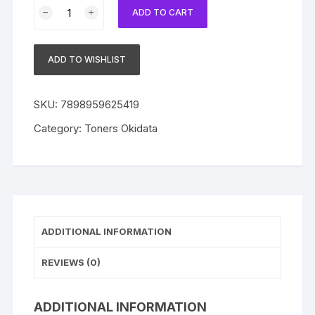
Toner
ADD TO CART
Okidata
Original
42102901
ADD TO WISHLIST
Black
|
B4300
SKU:
7898959625419
|
Category:
Toners Okidata
B4350
quantity
ADDITIONAL INFORMATION
REVIEWS (0)
ADDITIONAL INFORMATION