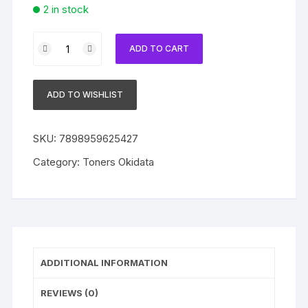
2 in stock
Toner
ADD TO CART
Okidata
Original
44469702
ADD TO WISHLIST
/
44973594
Magenta
SKU:
7898959625427
|
Category:
Toners Okidata
C330DN
|
C530DN
|
MC361
|
ADDITIONAL INFORMATION
MC561
quantity
REVIEWS (0)