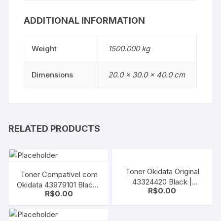
ADDITIONAL INFORMATION
Weight
1500.000 kg
Dimensions
20.0 × 30.0 × 40.0 cm
RELATED PRODUCTS
Toner Okidata Original
Toner Compatível com
43324420 Black |
Okidata 43979101 Black |
R$
0.00
C6100n | C555n
R$
0.00
B410/B420/B430/MB480