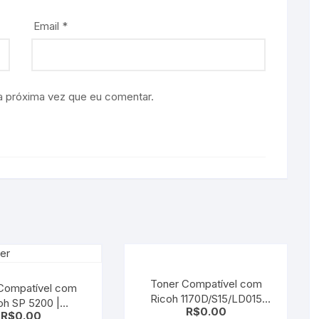
Email
*
a próxima vez que eu comentar.
Toner Compatível com
Compatível com
Ricoh 1170D/S15/LD015
5200 |
R$
0.00
Black Ricoh
R$
0.00
HA Black Ricoh