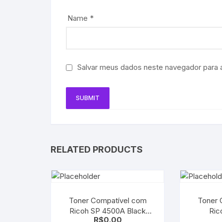
Name
*
Salvar meus dados neste navegador para 
RELATED PRODUCTS
Toner Compatível com
Toner 
Ricoh SP 4500A Black
Ricoh SP 
R$
0.00
Afício SP4510 | SP4520 |
SP5200