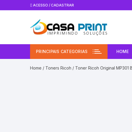
Pular
ACESSO / CADASTRAR
para
o
conteúdo
PRINCIPAIS CATEGORIAS
HOME
Home
/
Toners Ricoh
/ Toner Ricoh Original MP301 