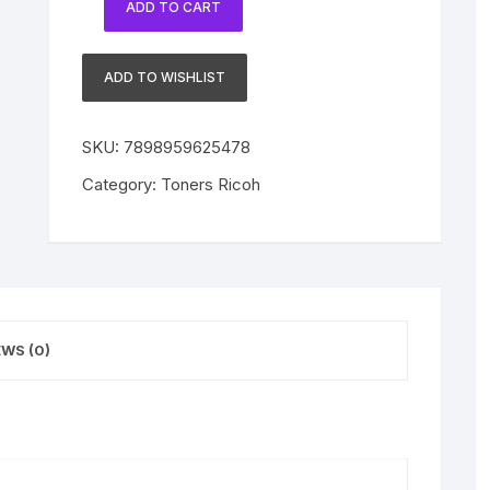
ADD TO CART
Toner
Ricoh
Original
ADD TO WISHLIST
MP301
Black
SKU:
7898959625478
|
MP
Category:
Toners Ricoh
301SPF
|
841767
quantity
EWS (0)