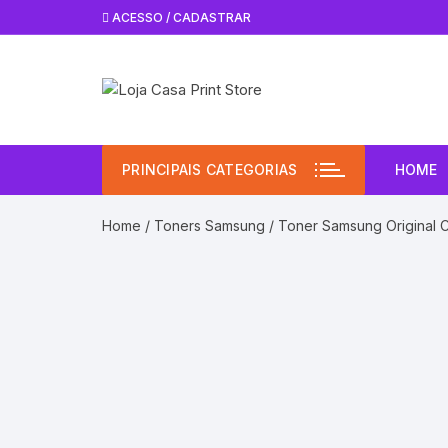
Pular
ACESSO / CADASTRAR
para
o
conteúdo
PRINCIPAIS CATEGORIAS
HOME
Home
/
Toners Samsung
/ Toner Samsung Original 