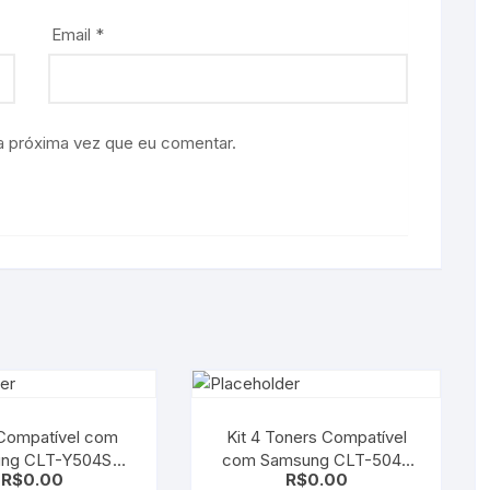
Email
*
a próxima vez que eu comentar.
Compatível com
Kit 4 Toners Compatível
-Y504S
com Samsung CLT-504S
R$
0.00
R$
0.00
| CLP-415 | CLX-
CMYK | CLP-415 | CLX-