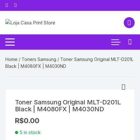
Pular
para
o
conteúdo
Home
/
Toners Samsung
/ Toner Samsung Original MLT-D201L
Black | M4080FX | M4030ND
Toner Samsung Original MLT-D201L
Black | M4080FX | M4030ND
R$
0.00
5 in stock