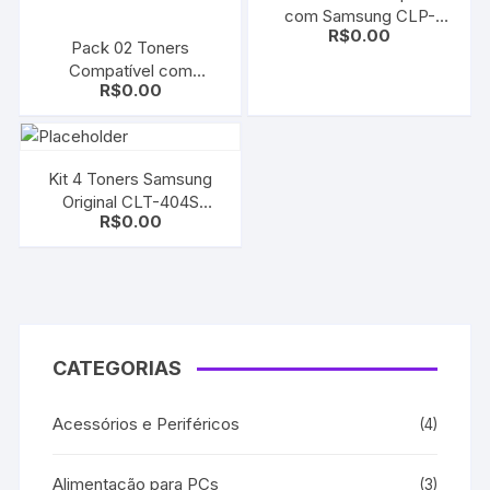
com Samsung CLP-
R$
0.00
300A
Pack 02 Toners
Compatível com
R$
0.00
Samsung SCX-D5530B
Black
Kit 4 Toners Samsung
Original CLT-404S
R$
0.00
CMYK | SL-C430 C480
C430W C480W
CATEGORIAS
Acessórios e Periféricos
(4)
Alimentação para PCs
(3)