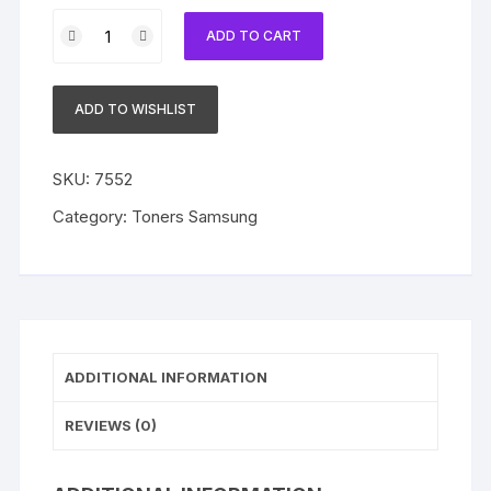
Toner
ADD TO CART
Samsung
Original
MLT-
ADD TO WISHLIST
D201L
Black
|
SKU:
7552
M4080FX
Category:
Toners Samsung
|
M4030ND
quantity
ADDITIONAL INFORMATION
REVIEWS (0)