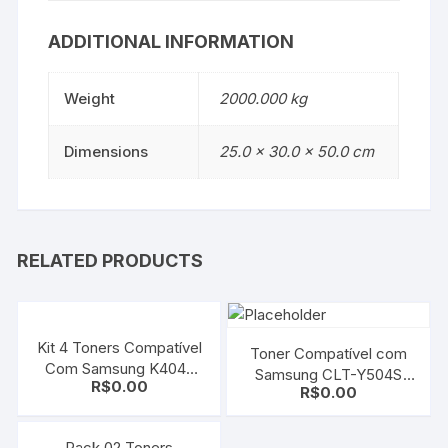
ADDITIONAL INFORMATION
Weight
2000.000 kg
Dimensions
25.0 × 30.0 × 50.0 cm
RELATED PRODUCTS
Kit 4 Toners Compatível
Toner Compatível com
Com Samsung K404s
Samsung CLT-Y504S
R$
0.00
C404s M404s Y404s
R$
0.00
Yellow | CLP-415 | CLX-
C430 C480
4195 | C1860 | C1404
Out of stock
Pack 02 Toners