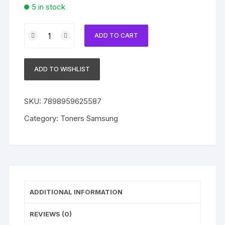
5 in stock
Toner
ADD TO CART
Samsung
Original
SCX-
ADD TO WISHLIST
D6555A
Black
|
SKU:
7898959625587
SCX-
Category:
Toners Samsung
6555N
|
SCX-
6555FN
quantity
ADDITIONAL INFORMATION
REVIEWS (0)