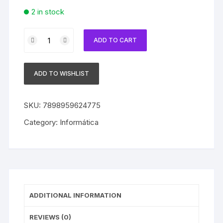
2 in stock
WebCam
ADD TO CART
BRIGHT
0055
|
ADD TO WISHLIST
Conexão
USB
|
SKU:
7898959624775
1.3
Category:
Informática
Mega
Pixels
|
Microfone
Embutido
quantity
ADDITIONAL INFORMATION
REVIEWS (0)