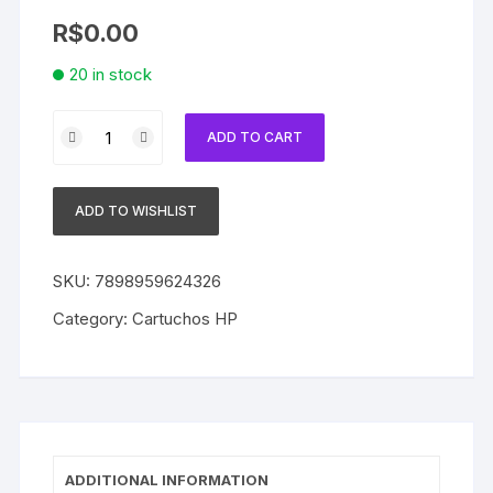
R$
0.00
20 in stock
Cartucho
ADD TO CART
de
Tinta
HP
ADD TO WISHLIST
667XL
PRETO
3YM81L
SKU:
7898959624326
3YM81AL
Category:
Cartuchos HP
3YM81AB
|
DESKJET
INK
ADVANTAGE
2776
ADDITIONAL INFORMATION
|