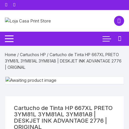
Pular
para
o
conteúdo
Home
/
Cartuchos HP
/ Cartucho de Tinta HP 667XL PRETO
3YM81L 3YM81AL 3YM81AB | DESKJET INK ADVANTAGE 2776
| ORIGINAL
Cartucho de Tinta HP 667XL PRETO
3YM81L 3YM81AL 3YM81AB |
DESKJET INK ADVANTAGE 2776 |
ORIGINAL