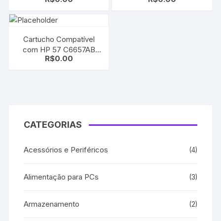
Color | Deskjet 825/
Black | Deskjet 810/ 812/
840/ 841/ 842/ 843/ 845
825/ 840/ 841/ 842/ 843/
845/ 920
Cartucho Compatível
com HP 57 C6657AB
R$
0.00
Color | Deskjet 5550/
5650/ 450ci/ 450cbi/
9650
CATEGORIAS
Acessórios e Periféricos
(4)
Alimentação para PCs
(3)
Armazenamento
(2)