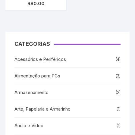
R$
0.00
| CB324WN Magenta |
B8550/ C6350/ C6380/
D5460/ D7560
CATEGORIAS
Acessórios e Periféricos
(4)
Alimentação para PCs
(3)
Armazenamento
(2)
Arte, Papelaria e Armarinho
(1)
Áudio e Vídeo
(1)