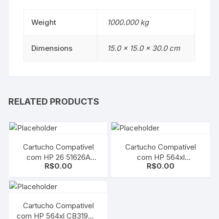
Weight
1000.000 kg
Dimensions
15.0 × 15.0 × 30.0 cm
RELATED PRODUCTS
Cartucho Compatível
Cartucho Compatível
com HP 26 51626A
com HP 564xl
R$
0.00
R$
0.00
Black | Deskjet 400/
CB320WL | CB325WN
420/ 500/ 510/ 520/ 540
Yellow | B8550/ C6350/
C6380/ D5460
Cartucho Compatível
com HP 564xl CB319WL