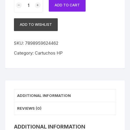
Cartucho
ADD TO CART
HP
80
Original
ADD TO WISHLIST
C4846A
Cyan
Sem
SKU:
7898959624462
Caixa
Category:
Cartuchos HP
quantity
ADDITIONAL INFORMATION
REVIEWS (0)
ADDITIONAL INFORMATION