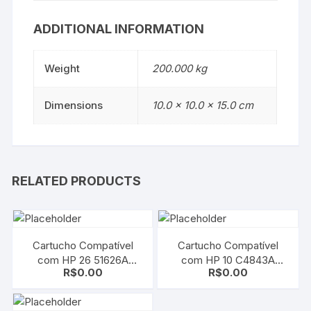
ADDITIONAL INFORMATION
Weight
200.000 kg
Dimensions
10.0 × 10.0 × 15.0 cm
RELATED PRODUCTS
Cartucho Compatível
Cartucho Compatível
com HP 26 51626A
com HP 10 C4843A
R$
0.00
R$
0.00
Black | Deskjet 400/
Magenta | 2000c/
420/ 500/ 510/ 520/ 540
2000cn/ 2000cse/
2000cxi/ 2500c