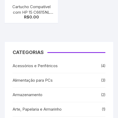
Cartucho Compatível
com HP 15 C6615NL
R$
0.00
Black | Deskjet 810/ 812/
825/ 840/ 841/ 842/ 843/
845/ 920
CATEGORIAS
Acessórios e Periféricos
(4)
Alimentação para PCs
(3)
Armazenamento
(2)
Arte, Papelaria e Armarinho
(1)