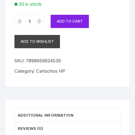
20 in stock
Cartucho
ADD TO CART
HP
950XL
Original
ADD TO WISHLIST
CN045AB
Black
|
SKU:
7898959624539
8100
Category:
Cartuchos HP
|
8600
|
276dw
|
251dw
ADDITIONAL INFORMATION
quantity
REVIEWS (0)