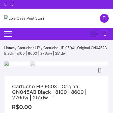
Pular
para
o
conteúdo
Home
/
Cartuchos HP
/ Cartucho HP 950XL Original CN045AB
Black | 8100 | 8600 | 276dw | 251dw
Cartucho HP 950XL Original
CN045AB Black | 8100 | 8600 |
276dw | 251dw
R$
0.00