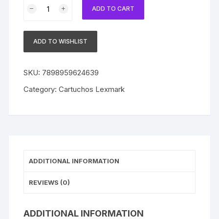
Cartucho
ADD TO CART
Lexmark
80
Original
ADD TO WISHLIST
12a1980/
15m3150
Color
SKU:
7898959624639
quantity
Category:
Cartuchos Lexmark
ADDITIONAL INFORMATION
REVIEWS (0)
ADDITIONAL INFORMATION