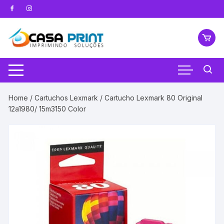
Pular
para
o
conteúdo
Home
/
Cartuchos Lexmark
/ Cartucho Lexmark 80 Original
12a1980/ 15m3150 Color