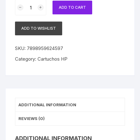
Kit
ADD TO CART
3
Cartuchos
HP
ADD TO WISHLIST
Original
C4836A
C4837A
SKU:
7898959624597
C4838A
Category:
Cartuchos HP
CP1700
10ps
20ps
K8503
quantity
ADDITIONAL INFORMATION
REVIEWS (0)
ADDITIONAL INFORMATION