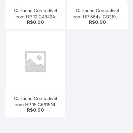
Cartucho Compatível
Cartucho Compatível
com HP 10 C4842A
com HP 564xl CB319WL
R$
0.00
R$
0.00
Yellow | DeskJet 2000c/
| CB324WN Magenta |
2000cn/ 2000cse/
B8550/ C6350/ C6380/
2000cxi/ 2500c
D5460/ D7560
Cartucho Compatível
com HP 15 C6615NL
R$
0.00
Black | Deskjet 810/ 812/
825/ 840/ 841/ 842/ 843/
845/ 920