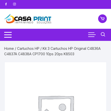
Pular
para
o
conteúdo
Home
/
Cartuchos HP
/ Kit 3 Cartuchos HP Original C4836A
C4837A C4838A CP1700 10ps 20ps K8503