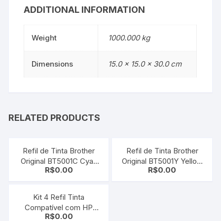
ADDITIONAL INFORMATION
Weight
1000.000 kg
Dimensions
15.0 × 15.0 × 30.0 cm
RELATED PRODUCTS
Refil de Tinta Brother
Refil de Tinta Brother
Original BT5001C Cyan
Original BT5001Y Yellow
R$
0.00
R$
0.00
41,8ML
ORIGINAL 41,80ML
Kit 4 Refil Tinta
Compatível com HP
R$
0.00
Universal CMYK 100ml