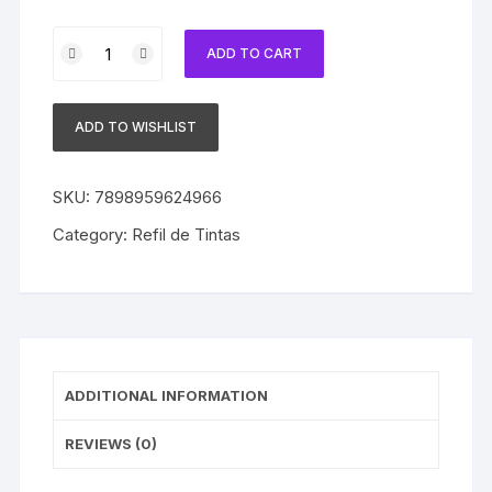
Refil
ADD TO CART
Tinta
Corante
Compatível
ADD TO WISHLIST
com
Epson
Universal
SKU:
7898959624966
Cyan
Category:
Refil de Tintas
1
litro
quantity
ADDITIONAL INFORMATION
REVIEWS (0)