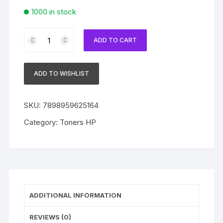
1000 in stock
Toner
ADD TO CART
Compatível
com
HP
ADD TO WISHLIST
312A
CF382A
Yellow
SKU:
7898959625164
|
Category:
Toners HP
M476DN
|
M476DW
|
M476NW
quantity
ADDITIONAL INFORMATION
REVIEWS (0)