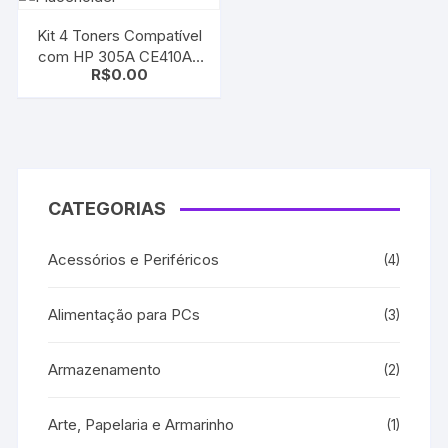
M575
Kit 4 Toners Compatível
com HP 305A CE410A |
R$
0.00
CE411A | CE412A |
CE413A CMYK M451 |
M351 | M475 | M375
CATEGORIAS
Acessórios e Periféricos
(4)
Alimentação para PCs
(3)
Armazenamento
(2)
Arte, Papelaria e Armarinho
(1)