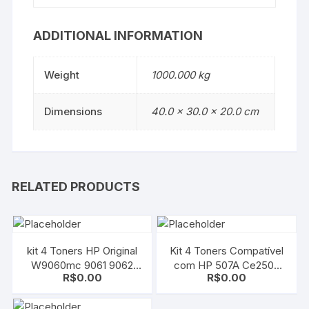
ADDITIONAL INFORMATION
Weight
1000.000 kg
Dimensions
40.0 × 30.0 × 20.0 cm
RELATED PRODUCTS
kit 4 Toners HP Original
Kit 4 Toners Compatível
W9060mc 9061 9062
com HP 507A Ce250a
R$
0.00
R$
0.00
9063 CMYK | E55040 /
CE400A | CE401A |
55040 / E57540 / 57540
CE402A | CE403A |
CMYK | M551 | M570 |