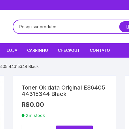
LOJA
CARRINHO
CHECKOUT
CONTATO
6405 44315344 Black
Toner Okidata Original ES6405
44315344 Black
R$
0.00
2 in stock
Toner