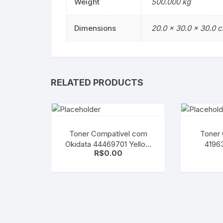
Weight
500.000 kg
Dimensions
20.0 × 30.0 × 30.0 
RELATED PRODUCTS
Toner Compatível com
Toner 
Okidata 44469701 Yellow
4196
R$
0.00
C330 | C331 | C530 |
C7100/7
MC361 | MC561