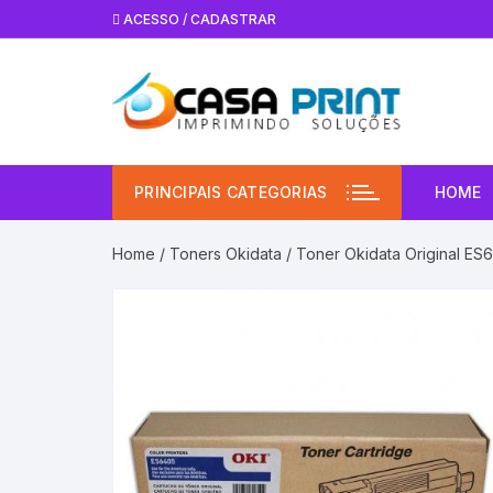
Pular
ACESSO / CADASTRAR
para
o
conteúdo
PRINCIPAIS CATEGORIAS
HOME
Home
/
Toners Okidata
/ Toner Okidata Original ES