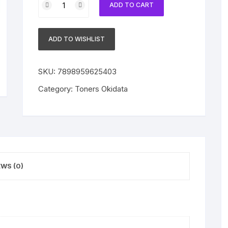
ADD TO CART
Okidata
Original
ES6405
ADD TO WISHLIST
44315344
Black
quantity
SKU:
7898959625403
Category:
Toners Okidata
EWS (0)