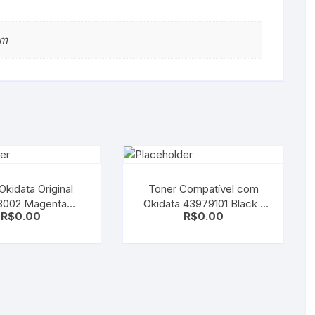
cm
Okidata Original
Toner Compatível com
3002 Magenta
Okidata 43979101 Black |
R$
0.00
R$
0.00
300/C7500/C7350
B410/B420/B430/MB480